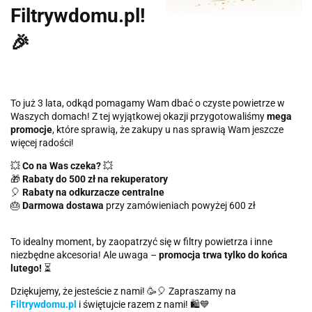
Filtrywdomu.pl!
🎉
To już 3 lata, odkąd pomagamy Wam dbać o czyste powietrze w
Waszych domach! Z tej wyjątkowej okazji przygotowaliśmy
mega
promocje
, które sprawią, że zakupy u nas sprawią Wam jeszcze
więcej radości!
💥
Co na Was czeka?
💥
🎁
Rabaty do 500 zł
na rekuperatory
🎈
Rabaty na odkurzacze centralne
🎂
Darmowa dostawa
przy zamówieniach powyżej 600 zł
To idealny moment, by zaopatrzyć się w filtry powietrza i inne
niezbędne akcesoria! Ale uwaga –
promocja trwa tylko do końca
lutego!
⏳
Dziękujemy, że jesteście z nami! 🥳🎈 Zapraszamy na
Filtrywdomu.pl
i świętujcie razem z nami! 🛍️💙