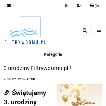
(
0
)
PLN
Zaloguj się
Zarejestruj się
EUR
Dodaj zgłoszenie
Zgody cookies
Kategorie
3 urodziny Filtrywdomu.pl !
2025-02-12 09:46:00
🎉
Świętujemy
3. urodziny