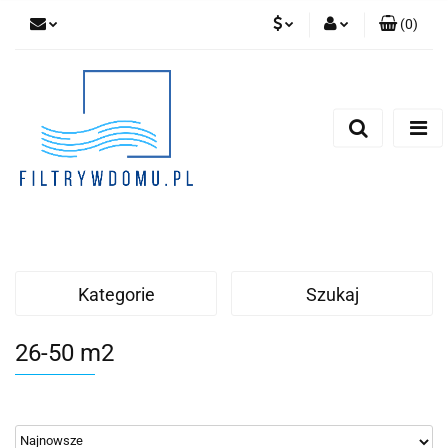
(
0
)
PLN
Zaloguj się
Zarejestruj się
EUR
Dodaj zgłoszenie
Zgody cookies
Kategorie
Szukaj
26-50 m2