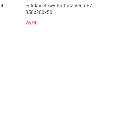
Produkt niedostępny
G4
Filtr kasetowy Bartosz Vena F7
350x200x50
76.90