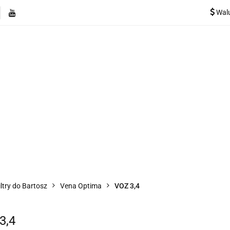
Wal
e
Rekuperatory
Odkurzacze
Pozostałe urządzen
Kategorie
Rekuperatory
Odkurzacze
Pozostałe 
iltry do Bartosz
Vena Optima
VOZ 3,4
3,4