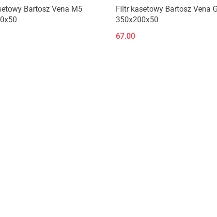
Produkt niedostępny
Produkt niedostępny
asetowy Bartosz Vena M5
Filtr kasetowy Bartosz Vena 
0x50
350x200x50
67.00