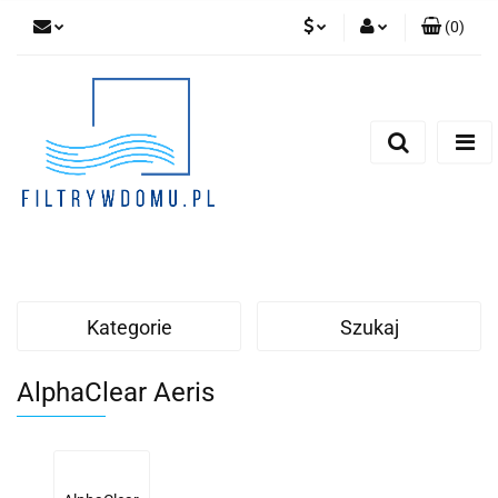
(
0
)
PLN
Zaloguj się
Zarejestruj się
EUR
Dodaj zgłoszenie
Zgody cookies
Kategorie
Szukaj
AlphaClear Aeris