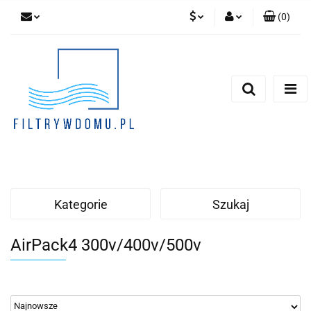
(
0
)
PLN
Zaloguj się
Zarejestruj się
EUR
Dodaj zgłoszenie
Zgody cookies
Kategorie
Szukaj
AirPack4 300v/400v/500v