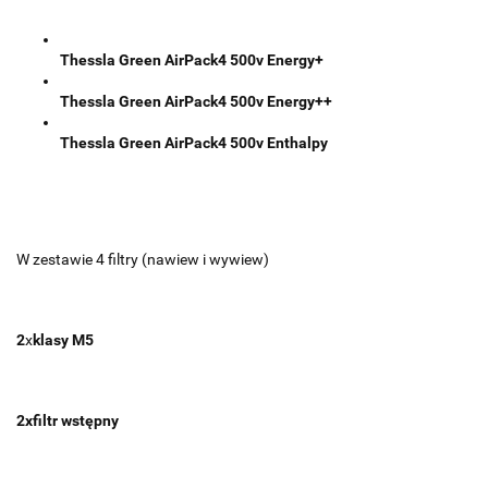
Thessla Green AirPack4 500v Energy+
Thessla Green AirPack4 500v Energy++
Thessla Green AirPack4 500v Enthalpy
W zestawie 4 filtry (nawiew i wywiew)
2
x
klasy M5
2xfiltr wstępny