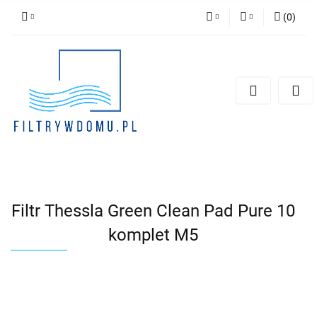
(
0
)
PLN
Zaloguj się
Zarejestruj się
EUR
Dodaj zgłoszenie
Zgody cookies
Filtr Thessla Green Clean Pad Pure 10
komplet M5