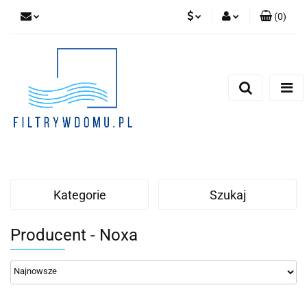
(
0
)
PLN
Zaloguj się
Zarejestruj się
EUR
Dodaj zgłoszenie
Zgody cookies
Kategorie
Szukaj
Producent - Noxa