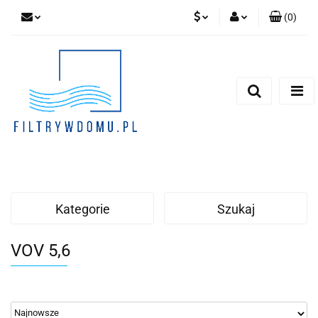
(
0
)
PLN
Zaloguj się
Zarejestruj się
EUR
Dodaj zgłoszenie
Zgody cookies
Kategorie
Szukaj
VOV 5,6