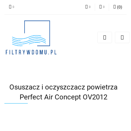
(
0
)
PLN
Zaloguj się
Zarejestruj się
EUR
Dodaj zgłoszenie
Zgody cookies
Osuszacz i oczyszczacz powietrza
Perfect Air Concept OV2012