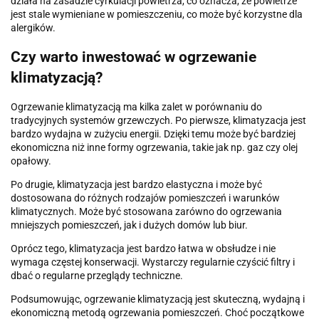
działa na zasadzie cyrkulacji powietrza, co oznacza, że ​​powietrze
jest stale wymieniane w pomieszczeniu, co może być korzystne dla
alergików.
Czy warto inwestować w ogrzewanie
klimatyzacją?
Ogrzewanie klimatyzacją ma kilka zalet w porównaniu do
tradycyjnych systemów grzewczych. Po pierwsze, klimatyzacja jest
bardzo wydajna w zużyciu energii. Dzięki temu może być bardziej
ekonomiczna niż inne formy ogrzewania, takie jak np. gaz czy olej
opałowy.
Po drugie, klimatyzacja jest bardzo elastyczna i może być
dostosowana do różnych rodzajów pomieszczeń i warunków
klimatycznych. Może być stosowana zarówno do ogrzewania
mniejszych pomieszczeń, jak i dużych domów lub biur.
Oprócz tego, klimatyzacja jest bardzo łatwa w obsłudze i nie
wymaga częstej konserwacji. Wystarczy regularnie czyścić filtry i
dbać o regularne przeglądy techniczne.
Podsumowując, ogrzewanie klimatyzacją jest skuteczną, wydajną i
ekonomiczną metodą ogrzewania pomieszczeń. Choć początkowe