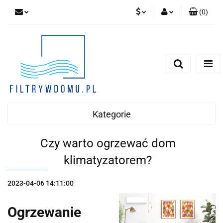
(
0
)
PLN
Zaloguj się
Zarejestruj się
EUR
Dodaj zgłoszenie
Zgody cookies
Kategorie
Czy warto ogrzewać dom
klimatyzatorem?
2023-04-06 14:11:00
Ogrzewanie