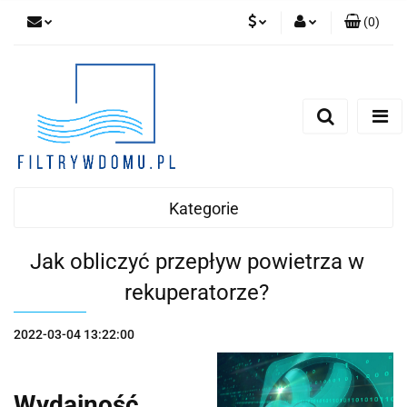
(
0
)
PLN
Zaloguj się
Zarejestruj się
EUR
Dodaj zgłoszenie
Zgody cookies
Kategorie
Jak obliczyć przepływ powietrza w
rekuperatorze?
2022-03-04 13:22:00
Wydajność