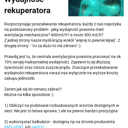
rekuperatora
Rozpoczynając poszukiwania rekuperatora, każdy z nas napotyka
na podstawowy problem - jaką wydajność powinna mieć
wentylacja mechaniczna? 400m3/h? a może 300 m3/h?
Z jednej strony nasze myśli krążą wokół "więcej to pewnie lepiej". Z
drugiej strony - "co za dużo to nie zdrowo" :).
Prawdą jest to, że centrala wentylacyjna powinna pracować na ok
70% swojej maksymalnej wydajności. Zapewni to jej dłuższą
żywotność oraz niższe zużycie prądu. Znaczące przeskalowanie
wydajności rekuperatora narazi nas wyłącznie na wyższe koszty
zakupu jednostki.
Zatem jak się do tematu zabrać?
Można na kilka sposobów :)
1) Obliczyć na podstawie rozbudowanych wzorów dostępnych w
sieci. Nie jest to łatwa sprawa :) ale na pewno bardzo precyzyjna
2) wykorzystać kalkulator - dostępny np na stronie producenta
PRO-VENT
lub
VASCO