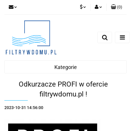
(
0
)
PLN
Zaloguj się
Zarejestruj się
EUR
Dodaj zgłoszenie
Zgody cookies
Kategorie
Odkurzacze PROFI w ofercie
filtrywdomu.pl !
2023-10-31 14:56:00