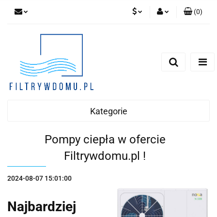
(
0
)
PLN
Zaloguj się
Zarejestruj się
EUR
Dodaj zgłoszenie
Zgody cookies
Kategorie
Pompy ciepła w ofercie
Filtrywdomu.pl !
2024-08-07 15:01:00
Najbardziej