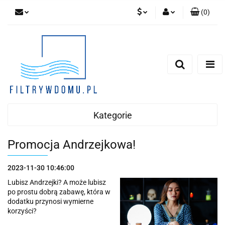
(
0
)
PLN
Zaloguj się
Zarejestruj się
EUR
Dodaj zgłoszenie
Zgody cookies
Kategorie
Promocja Andrzejkowa!
2023-11-30 10:46:00
Lubisz Andrzejki? A może lubisz
po prostu dobrą zabawę, która w
dodatku przynosi wymierne
korzyści?