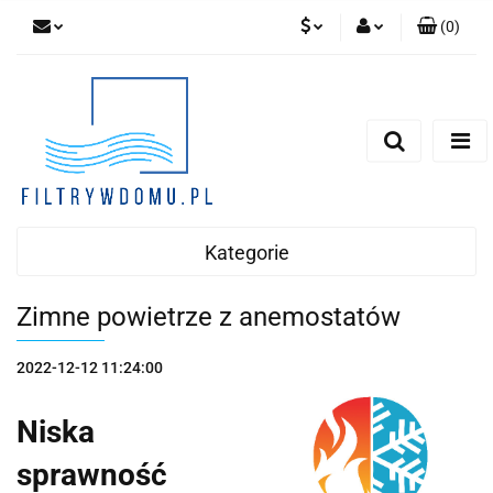
(
0
)
PLN
Zaloguj się
Zarejestruj się
EUR
Dodaj zgłoszenie
Zgody cookies
Kategorie
Zimne powietrze z anemostatów
2022-12-12 11:24:00
Niska
sprawność