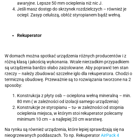
awaryjne. Lepsze 50 mm ocieplenia niż nic J.
Jeśli masz dostęp do skrzynek rozdzielczych – również je
ociepl. Zasyp celulozą, obłóż styropianem bądź wełną.
Rekuperator
W domach można spotkać urządzenia różnych producentów i z
różną klasą i jakością wykonania. Wcale nierzadkim przypadkiem
są urządzenia bardzo słabo zaizolowane. Aby poprawić ten stan
rzeczy – należy zbudować szczelne iglo dla rekuperatora. Chodzi o
termiczną obudowę. Przeważnie są to rozwiązania tworzone na 2
sposoby:
Konstrukcja z płyty osb – ocieplona wełną mineralną – min.
80 mm ( w zależności od izolacji samego urządzenia)
Konstrukcje ze styropianu – tu- w zależności od stopnia
ocieplenia miejsca, w którym stoi rekuperator polecamy
minimum 10 cm – a najlepiej 20 cm warstwę.
Na rynku są również urządzenia, które lepiej sprawdzają się na
nieogrzewanych poddaszach. To np. Rekuperator
AirPack 4