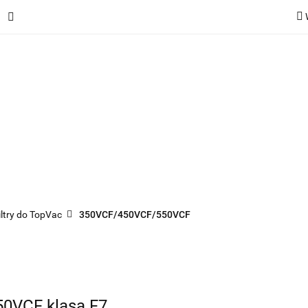
ie
Rekuperatory
Odkurzacze
Pozostałe urządzen
Kategorie
Rekuperatory
Odkurzacze
Pozostałe 
iltry do TopVac
350VCF/450VCF/550VCF
50VCF klasa F7