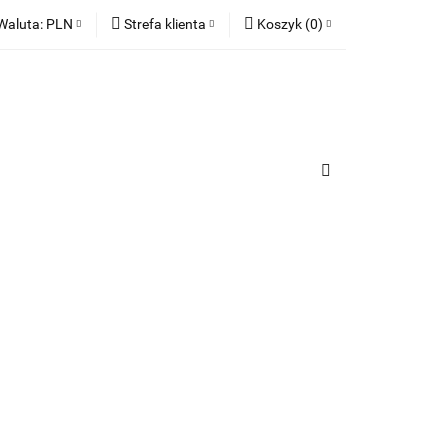
Waluta:
PLN
Strefa klienta
Koszyk
(
0
)
ia
PLN
Zaloguj się
Koszyk jest pusty
EUR
Zarejestruj się
Dodaj zgłoszenie
x
Zgody cookies
urządzenia
Do bezpłatnej dostawy brakuje
-,--
Darmowa dostawa!
Suma
0,00 zł
Cena uwzględnia rabaty