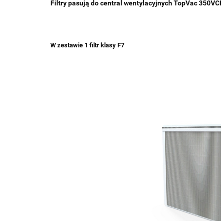
Filtry pasują do central wentylacyjnych TopVac 350VC
W zestawie 1 filtr klasy F7