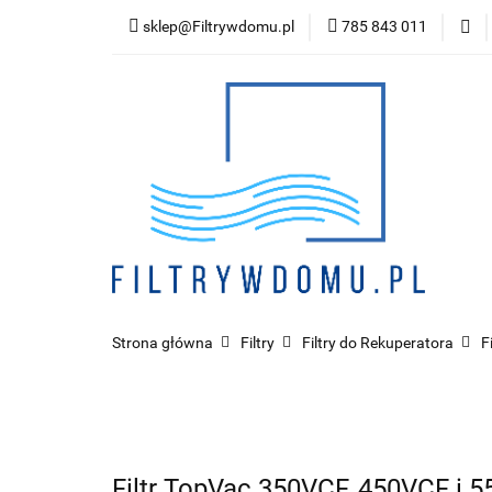
sklep@Filtrywdomu.pl
785 843 011
Kategor
Strona główna
Filtry
Filtry do Rekuperatora
F
Filtr TopVac 350VCF, 450VCF i 5