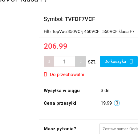
Symbol:
TVFDF7VCF
Filtr TopVac 350VCF, 450VCF i 550VCF klasa F7
206.99
szt.
Do koszyka
Do przechowalni
Wysyłka w ciągu
3 dni
Cena przesyłki
19.99
Masz pytania?