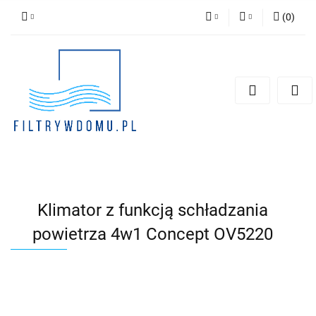
(
0
)
PLN
Zaloguj się
Zarejestruj się
EUR
Dodaj zgłoszenie
Zgody cookies
Klimator z funkcją schładzania
powietrza 4w1 Concept OV5220