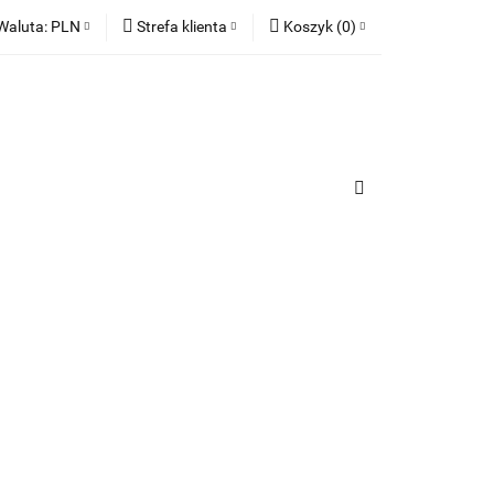
Waluta:
PLN
Strefa klienta
Koszyk
(
0
)
ia
PLN
Zaloguj się
Koszyk jest pusty
EUR
Zarejestruj się
Dodaj zgłoszenie
x
Zgody cookies
urządzenia
Do bezpłatnej dostawy brakuje
-,--
Darmowa dostawa!
Suma
0,00 zł
Cena uwzględnia rabaty