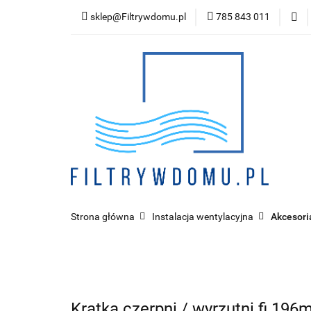
sklep@Filtrywdomu.pl
785 843 011
Kategor
Strona główna
Instalacja wentylacyjna
Akcesori
Kratka czerpni / wyrzutni fi 19