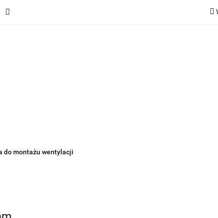
ie
Rekuperatory
Odkurzacze
Pozostałe urządzen
Kategorie
Rekuperatory
Odkurzacze
Pozostałe 
a do montażu wentylacji
6mm