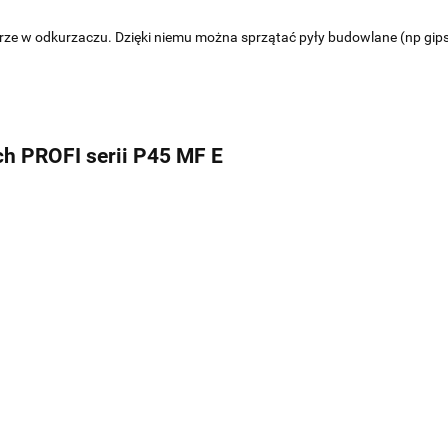
etrze w odkurzaczu. Dzięki niemu można sprzątać pyły budowlane (np gips
h PROFI serii P45 MF E