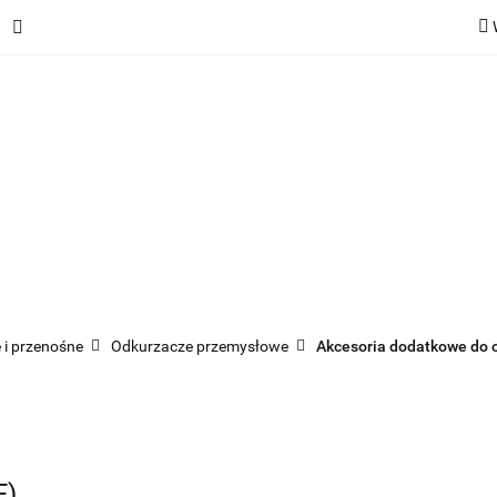
ie
Rekuperatory
Odkurzacze
Pozostałe urządzen
Kategorie
Rekuperatory
Odkurzacze
Pozostałe 
 i przenośne
Odkurzacze przemysłowe
Akcesoria dodatkowe do 
F)