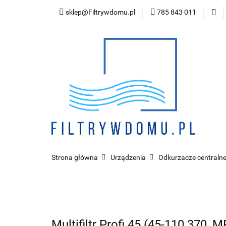
sklep@Filtrywdomu.pl
785 843 011
Kategor
Strona główna
Urządzenia
Odkurzacze centralne
Multifiltr Profi 45 (45-110.370_M