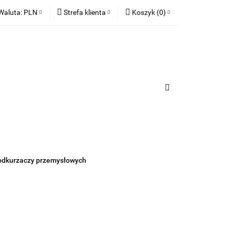
Waluta:
PLN
Strefa klienta
Koszyk
(
0
)
ia
PLN
Zaloguj się
Koszyk jest pusty
EUR
Zarejestruj się
Dodaj zgłoszenie
x
Zgody cookies
urządzenia
Do bezpłatnej dostawy brakuje
-,--
Darmowa dostawa!
Suma
0,00 zł
Cena uwzględnia rabaty
odkurzaczy przemysłowych