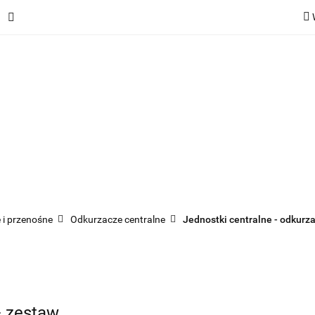
ie
Rekuperatory
Odkurzacze
Pozostałe urządzen
Kategorie
Rekuperatory
Odkurzacze
Pozostałe 
 i przenośne
Odkurzacze centralne
Jednostki centralne - odkurz
+ zestaw