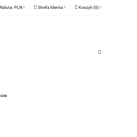
Waluta:
PLN
Strefa klienta
Koszyk
(
0
)
ia
PLN
Zaloguj się
Koszyk jest pusty
EUR
Zarejestruj się
Dodaj zgłoszenie
x
Zgody cookies
urządzenia
Do bezpłatnej dostawy brakuje
-,--
Darmowa dostawa!
Suma
0,00 zł
Cena uwzględnia rabaty
acze