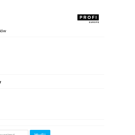
riów
y
Wyślij