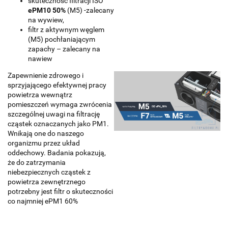
skuteczność filtracji ISO
ePM10 50%
(M5) -zalecany
na wywiew,
filtr z aktywnym węglem
(M5) pochłaniającym
zapachy – zalecany na
nawiew
Zapewnienie zdrowego i
sprzyjającego efektywnej pracy
powietrza wewnątrz
pomieszczeń wymaga zwrócenia
szczególnej uwagi na filtrację
cząstek oznaczanych jako PM1.
Wnikają one do naszego
organizmu przez układ
oddechowy. Badania pokazują,
że do zatrzymania
niebezpiecznych cząstek z
powietrza zewnętrznego
potrzebny jest filtr o skuteczności
co najmniej ePM1 60%