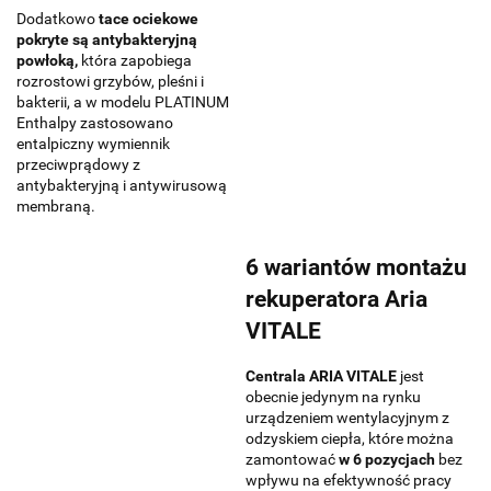
Dodatkowo
tace ociekowe
pokryte są antybakteryjną
powłoką,
która zapobiega
rozrostowi grzybów, pleśni i
bakterii, a w modelu PLATINUM
Enthalpy zastosowano
entalpiczny wymiennik
przeciwprądowy z
antybakteryjną i antywirusową
membraną.
6 wariantów montażu
rekuperatora Aria
VITALE
Centrala ARIA VITALE
jest
obecnie jedynym na rynku
urządzeniem wentylacyjnym z
odzyskiem ciepła, które można
zamontować
w 6 pozycjach
bez
wpływu na efektywność pracy