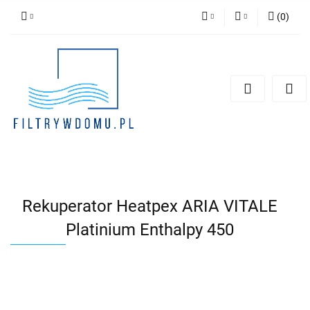
(
0
)
PLN
Zaloguj się
Zarejestruj się
EUR
Dodaj zgłoszenie
Zgody cookies
Rekuperator Heatpex ARIA VITALE
Platinium Enthalpy 450