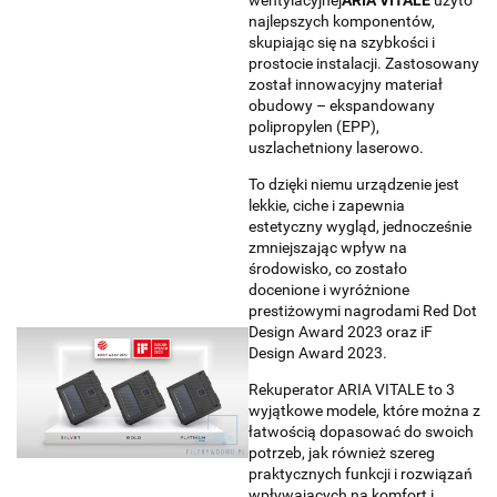
wentylacyjnej
ARIA VITALE
użyto
najlepszych komponentów,
skupiając się na szybkości i
prostocie instalacji. Zastosowany
został innowacyjny materiał
obudowy – ekspandowany
polipropylen (EPP),
uszlachetniony laserowo.
To dzięki niemu urządzenie jest
lekkie, ciche i zapewnia
estetyczny wygląd, jednocześnie
zmniejszając wpływ na
środowisko, co zostało
docenione i wyróżnione
prestiżowymi nagrodami Red Dot
Design Award 2023 oraz iF
Design Award 2023.
Rekuperator ARIA VITALE to
3
wyjątkowe modele,
które można z
łatwością dopasować do swoich
potrzeb, jak również
szereg
praktycznych funkcji i rozwiązań
wpływających na komfort i