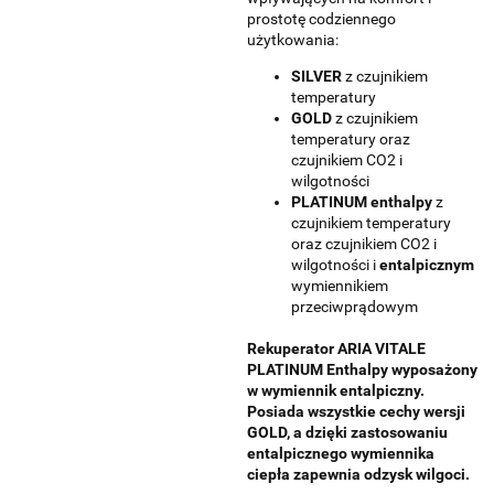
prostotę codziennego
użytkowania
:
SILVER
z czujnikiem
temperatury
GOLD
z czujnikiem
temperatury oraz
czujnikiem
CO
2
i
wilgotności
PLATINUM enthalpy
z
czujnikiem temperatury
oraz czujnikiem
CO
2
i
wilgotności i
entalpicznym
wymiennikiem
przeciwprądowym
Rekuperator
ARIA VITALE
PLATINUM Enthalpy
wyposażony
w wymiennik entalpiczny.
Posiada wszystkie cechy wersji
GOLD, a dzięki zastosowaniu
entalpicznego wymiennika
ciepła zapewnia odzysk wilgoci.