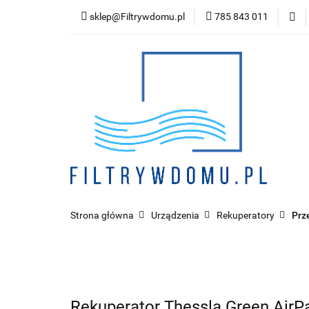
sklep@Filtrywdomu.pl
785 843 011
Kategor
Strona główna
Urządzenia
Rekuperatory
Prz
Rekuperator Thessla Green Air