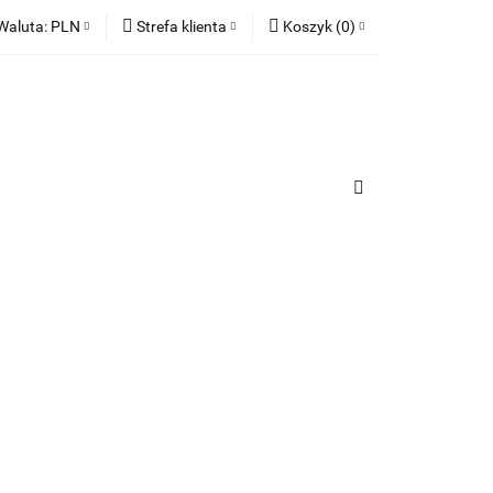
Waluta:
PLN
Strefa klienta
Koszyk
(
0
)
ia
PLN
Zaloguj się
Koszyk jest pusty
EUR
Zarejestruj się
Dodaj zgłoszenie
x
Zgody cookies
urządzenia
Do bezpłatnej dostawy brakuje
-,--
Darmowa dostawa!
Suma
0,00 zł
Cena uwzględnia rabaty