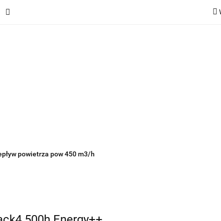
ie
Rekuperatory
Odkurzacze
Pozostałe urządzen
Kategorie
Rekuperatory
Odkurzacze
Pozostałe 
epływ powietrza pow 450 m3/h
Pack4 500h Energy++