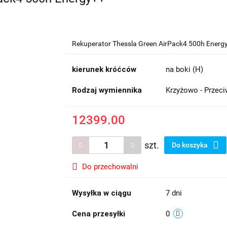
Rekuperator Thessla Green AirPack4 500h Energ
kierunek króćców
na boki (H)
Rodzaj wymiennika
Krzyżowo - Przec
12399.00
szt.
Do koszyka
Do przechowalni
Wysyłka w ciągu
7 dni
Cena przesyłki
0