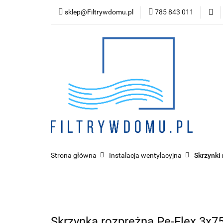
sklep@Filtrywdomu.pl
785 843 011
Kategor
Strona główna
Instalacja wentylacyjna
Skrzynki
Skrzynka rozprężna Pe-Flex 3x