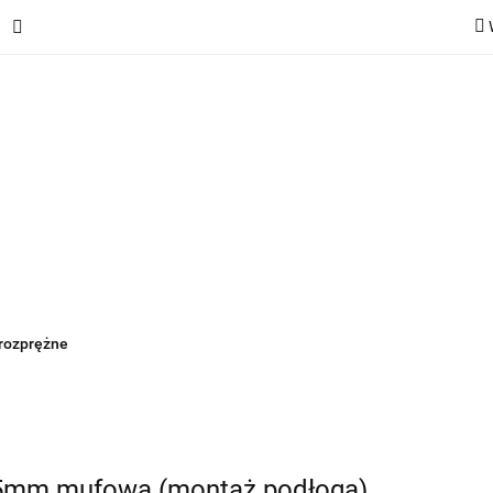
ie
Rekuperatory
Odkurzacze
Pozostałe urządzen
Kategorie
Rekuperatory
Odkurzacze
Pozostałe 
 rozprężne
75mm mufowa (montaż podłoga)