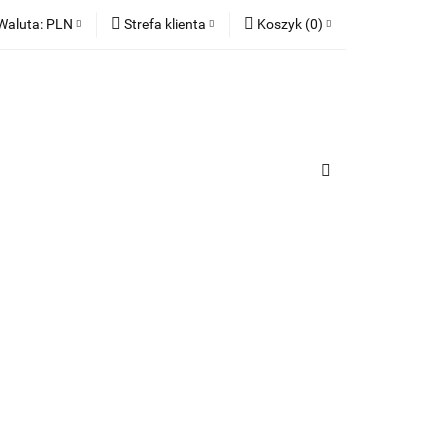
Waluta:
PLN
Strefa klienta
Koszyk
(
0
)
ia
PLN
Zaloguj się
Koszyk jest pusty
EUR
Zarejestruj się
Dodaj zgłoszenie
x
Zgody cookies
urządzenia
Do bezpłatnej dostawy brakuje
-,--
Darmowa dostawa!
Suma
0,00 zł
Cena uwzględnia rabaty