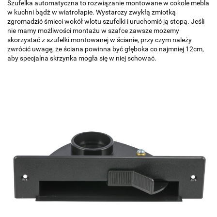
Szufelka automatyczna to rozwiązanie montowane w cokole mebla
w kuchni bądź w wiatrołapie. Wystarczy zwykłą zmiotką
zgromadzić śmieci wokół wlotu szufelki i uruchomić ją stopą. Jeśli
nie mamy możliwości montażu w szafce zawsze możemy
skorzystać z szufelki montowanej w ścianie, przy czym należy
zwrócić uwagę, że ściana powinna być głęboka co najmniej 12cm,
aby specjalna skrzynka mogła się w niej schować.