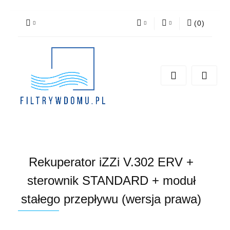
(
0
)
PLN
Zaloguj się
Zarejestruj się
EUR
Dodaj zgłoszenie
Zgody cookies
Rekuperator iZZi V.302 ERV +
sterownik STANDARD + moduł
stałego przepływu (wersja prawa)