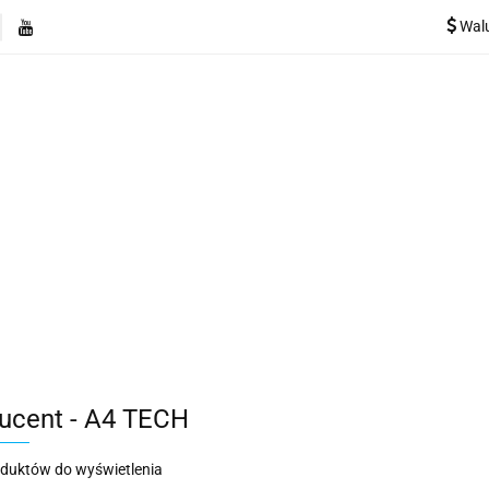
Wal
e
Rekuperatory
Odkurzacze
Pozostałe urządzen
Kategorie
Rekuperatory
Odkurzacze
Pozostałe 
ucent - A4 TECH
oduktów do wyświetlenia