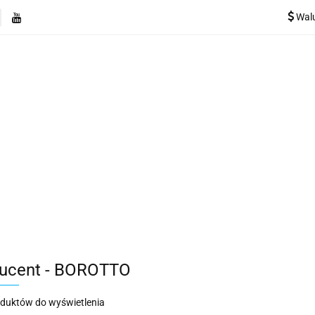
Wal
e
Rekuperatory
Odkurzacze
Pozostałe urządzen
Kategorie
Rekuperatory
Odkurzacze
Pozostałe 
ucent - BOROTTO
oduktów do wyświetlenia