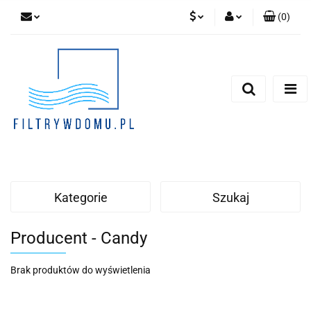
(
0
)
PLN
Zaloguj się
Zarejestruj się
EUR
Dodaj zgłoszenie
Zgody cookies
Kategorie
Szukaj
Producent - Candy
Brak produktów do wyświetlenia