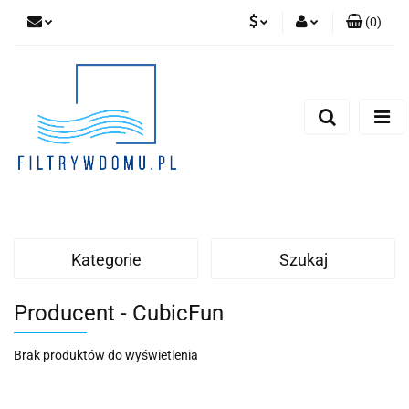
(
0
)
PLN
Zaloguj się
Zarejestruj się
EUR
Dodaj zgłoszenie
Zgody cookies
Kategorie
Szukaj
Producent - CubicFun
Brak produktów do wyświetlenia