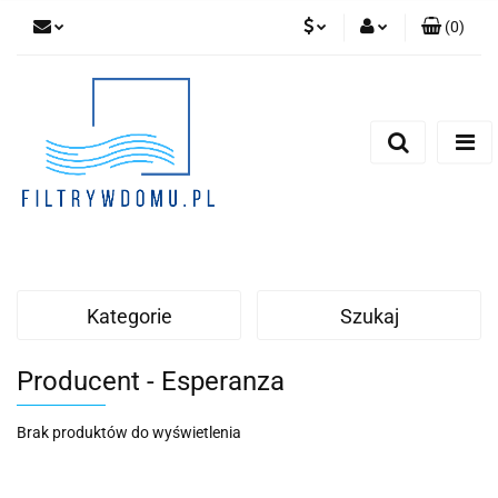
(
0
)
PLN
Zaloguj się
Zarejestruj się
EUR
Dodaj zgłoszenie
Zgody cookies
Kategorie
Szukaj
Producent - Esperanza
Brak produktów do wyświetlenia