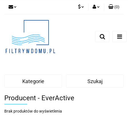
(
0
)
PLN
Zaloguj się
Zarejestruj się
EUR
Dodaj zgłoszenie
Zgody cookies
Kategorie
Szukaj
Producent - EverActive
Brak produktów do wyświetlenia