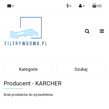
(
0
)
PLN
Zaloguj się
Zarejestruj się
EUR
Dodaj zgłoszenie
Zgody cookies
Kategorie
Szukaj
Producent - KARCHER
Brak produktów do wyświetlenia