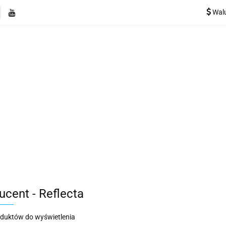
Wal
e
Rekuperatory
Odkurzacze
Pozostałe urządzen
Kategorie
Rekuperatory
Odkurzacze
Pozostałe 
ucent - Reflecta
oduktów do wyświetlenia