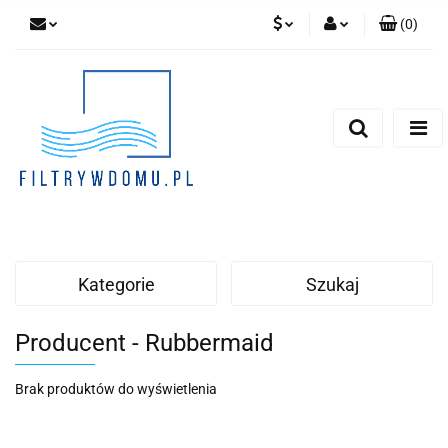
(
0
)
PLN
Zaloguj się
Zarejestruj się
EUR
Dodaj zgłoszenie
Zgody cookies
Kategorie
Szukaj
Producent - Rubbermaid
Brak produktów do wyświetlenia