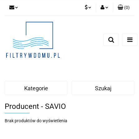
(
0
)
PLN
Zaloguj się
Zarejestruj się
EUR
Dodaj zgłoszenie
Zgody cookies
Kategorie
Szukaj
Producent - SAVIO
Brak produktów do wyświetlenia