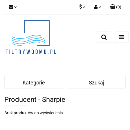
(
0
)
PLN
Zaloguj się
Zarejestruj się
EUR
Dodaj zgłoszenie
Zgody cookies
Kategorie
Szukaj
Producent - Sharpie
Brak produktów do wyświetlenia