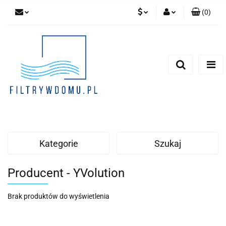
(
0
)
PLN
Zaloguj się
Zarejestruj się
EUR
Dodaj zgłoszenie
Zgody cookies
Kategorie
Szukaj
Producent - YVolution
Brak produktów do wyświetlenia